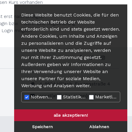
esen Kurs vorhanden
Diese Website benutzt Cookies, die für den
 erst nach erfolgter
technischen Betrieb der Website
gin bzw. - wenn eine Registrierung
erforderlich sind und stets gesetzt werden.
 Login möglich.
Andere Cookies, um Inhalte und Anzeigen
zu personalisieren und die Zugriffe auf
unsere Website zu analysieren, werden
nur mit Ihrer Zustimmung gesetzt.
Außerdem geben wir Informationen zu
Ihrer Verwendung unserer Website an
unsere Partner für soziale Medien,
A-9524 Villach, Europastraße 4
Werbung und Analysen weiter.
sport[at]fh-kaernten[dot]at
Notwendig
Statistiken
Marketing
alle akzeptieren!
Speichern
Ablehnen