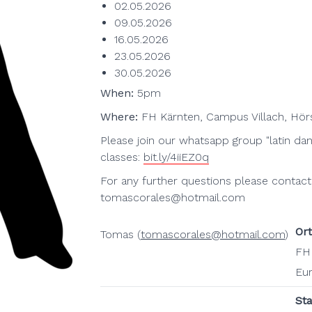
02.05.2026
09.05.2026
16.05.2026
23.05.2026
30.05.2026
When:
5pm
Where:
FH Kärnten, Campus Villach, Hörs
Please join our whatsapp group "latin danc
classes:
bit.ly/4iiEZ0q
For any further questions please contac
tomascorales@hotmail.com
Ort
Tomas (
tomascorales@hotmail.com
)
FH 
Eur
St